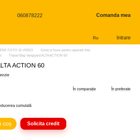
Comanda mea
060878222
Intrare
Ro
ERE FOTO ȘI VIDEO
Genți și huse pentru aparate foto
d
Tripod Bag Vanguard ALTA ACTION 60
ALTA ACTION 60
cenzie
În comparație
În preferate
reducerea cumulată
n coș
Solicita credit