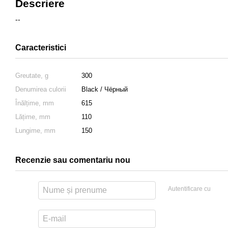
Descriere
--
Caracteristici
Greutate, g
300
Denumirea culorii
Black / Чёрный
Înălțime, mm
615
Lățime, mm
110
Lungime, mm
150
Recenzie sau comentariu nou
Autentificare cu