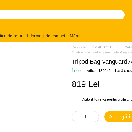
itica de retur
Informații de contact
Mărci
Principală
TV, AUDIO, HI-FI
CAM
Genți și huse pentru aparate foto Vanguar
Tripod Bag Vanguard 
În stoc
Articol: 139645
Lasă o re
819 Lei
Autentificați-vă
pentru a afișa 
%
Adaugă î