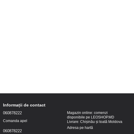
Informații de contact
060878222
Magazin online: comenzi
disponibile pe LEOSHOP.MD
Comanda apel
Livrare: Chișinău și toată Moldova
Adresa pe hartă
060878222